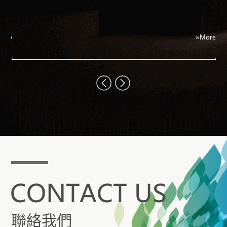
娛
I
全
ore
»More
什
在
聯絡我們