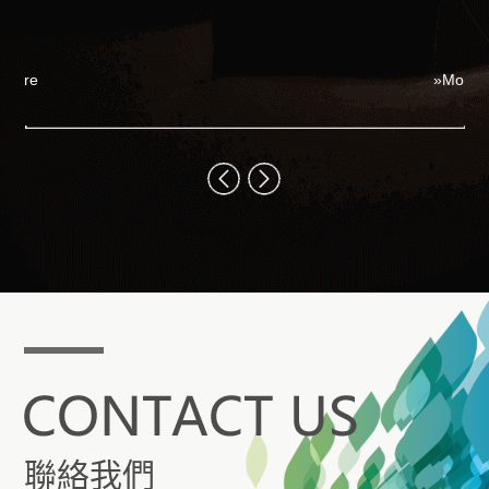
娛
I
全
ore
»More
什
在
聯絡我們