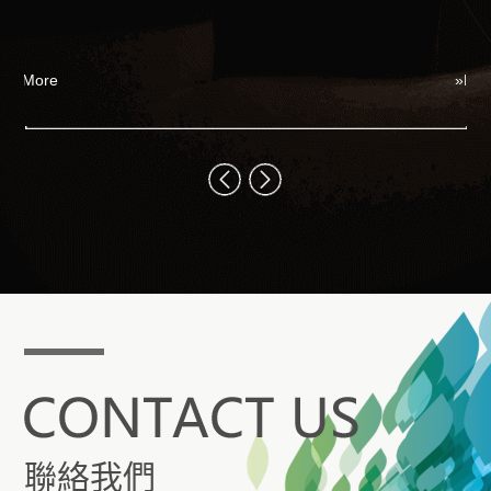
娛
I
全
ore
»More
什
在
聯絡我們