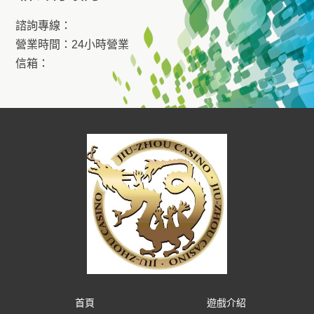
諮詢專線：
營業時間：24小時營業
信箱：
首頁
遊戲介紹