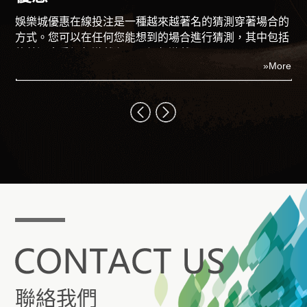
即時比分系統混合過關可以為您提供更有趣的普遍可能
合的
性，特別是在您需要從您的多樣化選擇中獲得最大收益的
包括
情況下。您可以通過在不同的體育活動中同時選擇所選套
»More
裝的方面來擴大您的體育博彩穩定性的可能性。
ore
聯絡我們