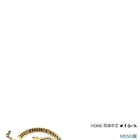
HOME
简体中文
MENU