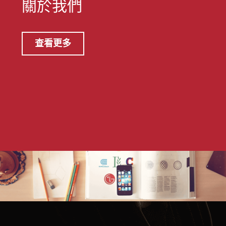
關於我們
查看更多