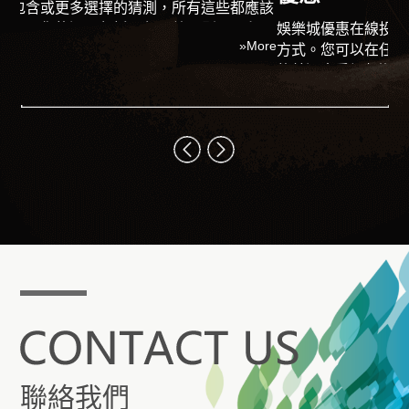
應該
即
0-
娛樂城優惠在線投注是一種越來越著名的猜測穿著場合的
性
ore
方式。您可以在任何您能想到的場合進行猜測，其中包括
情
的普通賽季視頻遊戲和冠軍視頻遊戲
裝
»More
聯絡我們