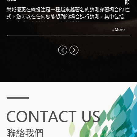
即時比分系統混合過關可以為您提供更有趣的普遍可能
合的
性，特別是在您需要從您的多樣化選擇中獲得最大收益的
包括
情況下。您可以通過在不同的體育活動中同時選擇所選套
»More
裝的方面來擴大您的體育博彩穩定性的可能性。
ore
聯絡我們