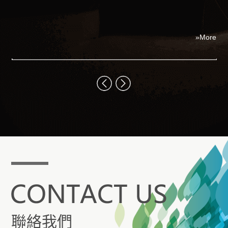
娛
I
全
ore
»More
什
在
聯絡我們