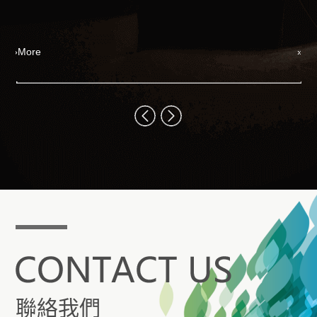
娛
I
全
ore
»More
什
在
聯絡我們